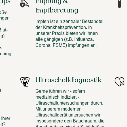
-Ups
Impfung &
Impfberatung
roße
ungen
Impfen ist ein zentraler Bestandteil
der Krankheitsprävention. In
lut-
unserer Praxis bieten wir Ihnen
ng)
alle gängigen (z.B. Influenza,
Corona, FSME) Impfungen an.
s
ening
Ultraschalldiagnostik
n
Gerne führen wir - sofern
medizinisch indiziert -
Ultraschalluntersuchungen durch.
Mit unserem modernen
Ultraschallgerät untersuchen wir
Ihrer
insbesondere den Bauchraum, die
it?
Bauchaorta sowie die Schilddrüse.