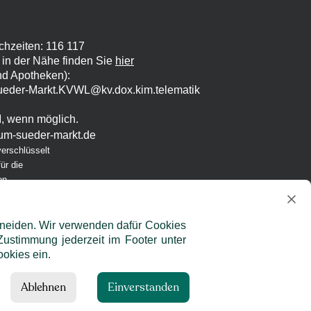
chzeiten: 116 117
 in der Nähe finden Sie
hier
und Apotheken)
:
ueder-Markt.KVWL@kv.dox.kim.telematik
M, wenn möglich.
um-sueder-markt.de
verschlüsselt
ür die
en
chneiden. Wir verwenden dafür Cookies
Zustimmung jederzeit im Footer unter
okies ein.
Ablehnen
Einverstanden