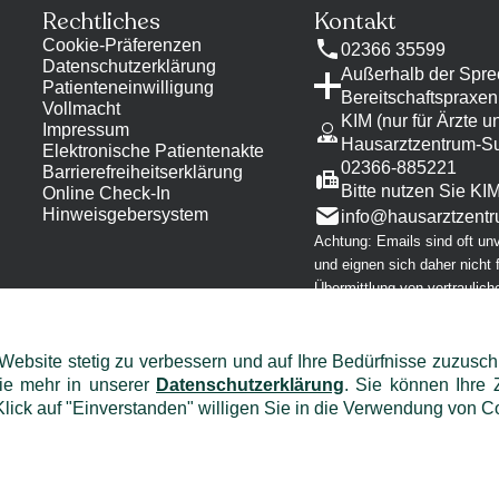
Rechtliches
Kontakt
Cookie-Präferenzen
02366 35599
Datenschutzerklärung
Außerhalb der Spre
Patienteneinwilligung
Bereitschaftspraxen
Vollmacht
KIM (nur für Ärzte 
Impressum
Hausarztzentrum-S
Elektronische Patientenakte
02366-885221
Barrierefreiheitserklärung
Bitte nutzen Sie KI
Online Check-In
Hinweisgebersystem
info@
hausarztzentr
Achtung: Emails sind oft un
und eignen sich daher nicht f
Übermittlung von vertraulich
Informationen!
 Website stetig zu verbessern und auf Ihre Bedürfnisse zuzus
Sie mehr in unserer
Datenschutzerklärung
. Sie können Ihre 
lick auf "Einverstanden" willigen Sie in die Verwendung von Co
©
2026
Hausarztzentrum
Süder Markt